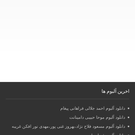
اخرین آلبوم ها
دانلود آلبوم احمد جلالی فراهانی پیغام
دانلود آلبوم موحا حبیبی دامینانت
دانلود آلبوم مسعود فلاح نژاد،بهروز غنی پور،مهدی نور افکن غریبه